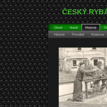
ČESKÝ RYBÁŘ
Úvod
Areál
Historie
O
Historie
Povodně
Klubovna