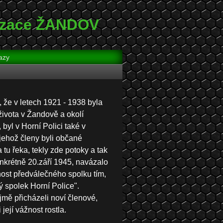
nizace ŽANDOV
azy
 že v letech 1921 - 1938 byla
života v Žandově a okolí
byl v Horní Polici také v
 jehož členy byli občané
tu řeka, tekly zde potoky a tak
onkrétně 20.září 1945, navázalo
ost předválečného spolku tím,
ý spolek Horní Police".
mě přicházeli noví členové,
její vážnost rostla.