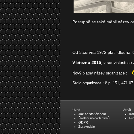
Postupně se také měnil název org
"Československý sva
"Český rybářský sv
Od 3.června 1972 platil dlouhá 
V březnu 2015
, v souvislosti s
Nový platný název organizace :
Sídlo organizace : č.p. 151, 4
Úvod
Areál
Jak se stát členem
Ka
Školení nových členů
Pr
GDPR
Zpravodaje