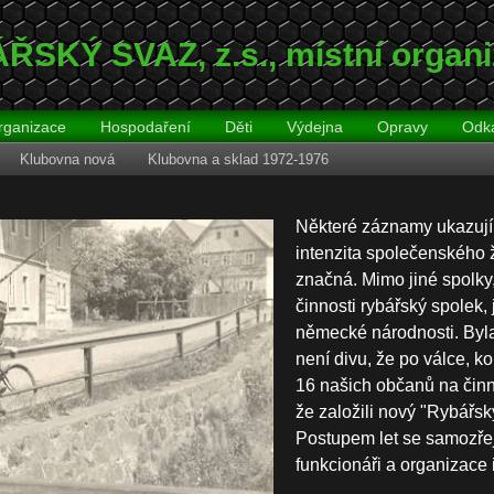
SKÝ SVAZ‚ z.s.‚ místní orga
rganizace
Hospodaření
Děti
Výdejna
Opravy
Odk
Klubovna nová
Klubovna a sklad 1972-1976
Některé záznamy ukazují,
intenzita společenského 
značná. Mimo jiné spolky, 
činnosti rybářský spolek,
německé národnosti. Byla 
není divu, že po válce, k
16 našich občanů na činn
že založili nový "Rybářsk
Postupem let se samozřej
funkcionáři a organizace i 