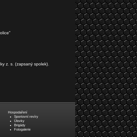
ce"
ky z. s. (zapsaný spolek).
Hospodaření
Sportovní revíry
Úlovky
Brigády
Fotogalerie