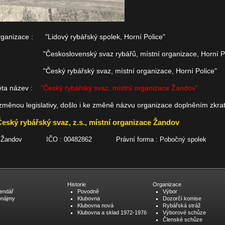
anizace : "Lidový rybářský spolek, Horní Police"
z rybářů, místní organizace, Horní Poli
az, místní organizace, Horní Police"
léta název :
"Český rybářský svaz, místní organizace Žandov"
e změnou legislativy, došlo i ke změně názvu organizace doplněním zkrat
Český rybářský svaz, z.s., místní organizace Žandov
71 07 Žandov IČO : 00482862 Právní forma : Pobočný spolek
Historie
Organizace
lendář
Povodně
Výbor
onájmy
Klubovna
Dozorčí komise
Klubovna nová
Rybářská stráž
Klubovna a sklad 1972-1976
Výborové schůze
Členské schůze