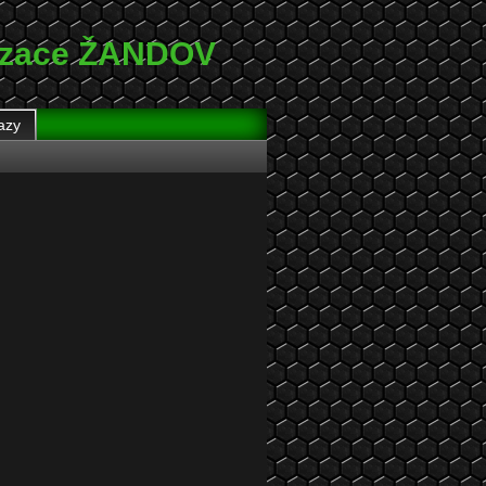
nizace ŽANDOV
azy