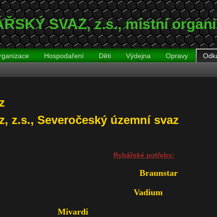
SKÝ SVAZ‚ z.s.‚ místní orga
rganizace
Hospodaření
Děti
Výdejna
Opravy
Odk
z
z, z.s., Severočeský územní svaz
Rybářské potřeby:
Braunstar
Vadium
Mivardi