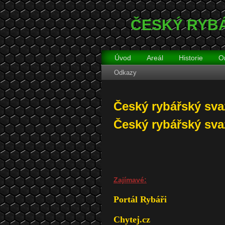
ČESKÝ RYBÁŘ
Úvod
Areál
Historie
O
Odkazy
Český rybářský sva
Český rybářský sva
Zajímavé:
Portál Rybáři
Chytej.cz