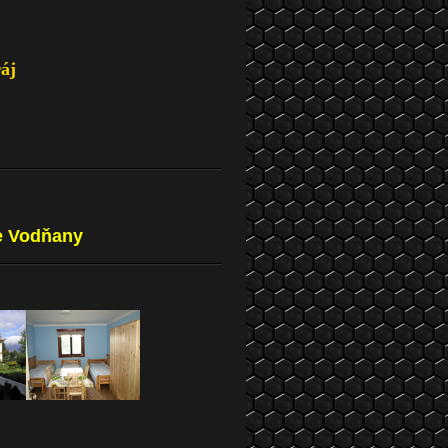
áj
ie Vodňany