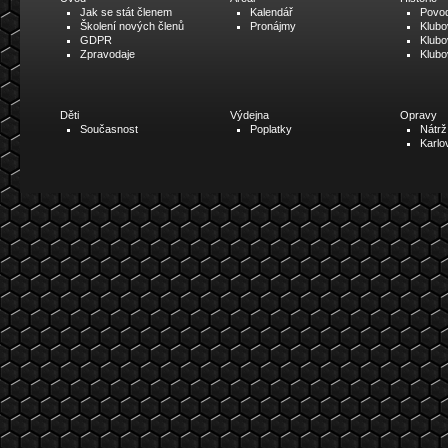
Jak se stát členem
Kalendář
Povo
Školení nových členů
Pronájmy
Klub
GDPR
Klubo
Zpravodaje
Klubo
Děti
Výdejna
Opravy
Současnost
Poplatky
Nátrž
Karlo