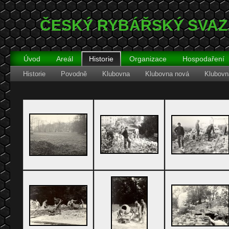
ČESKÝ RYBÁŘSKÝ SVAZ‚ z
Úvod
Areál
Historie
Organizace
Hospodaření
Historie
Povodně
Klubovna
Klubovna nová
Klubovn